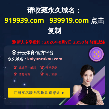
网站地图
返回首页
关于我们
公司简介
企业文化
荣誉资质
新闻资讯
公司新闻
行业新闻