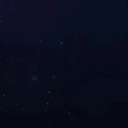
海伦国际
香榭河畔
 爱游戏在线官网_爱游戏在线（中国） Powered by
瀚睿科技
© 2021 1