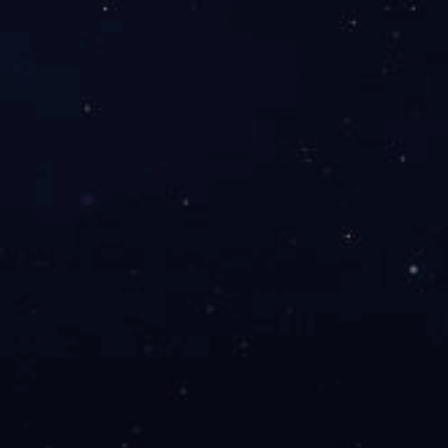
雅丽聚贤园
首页
1
尾页
请您留言