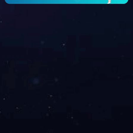
成都门窗铝材厂家
的优劣
联系我们
CONTACT US
联系人：屈先生
手机：13808083326
邮箱：2897049628@qq.com
网址：http://www.theguitarsofspain.com
地址：成都市双流区九江镇龙池村5组
请您留言
202号
Copyright http://www.theguitarsofspain.com 爱游戏在线官网_爱游戏在线