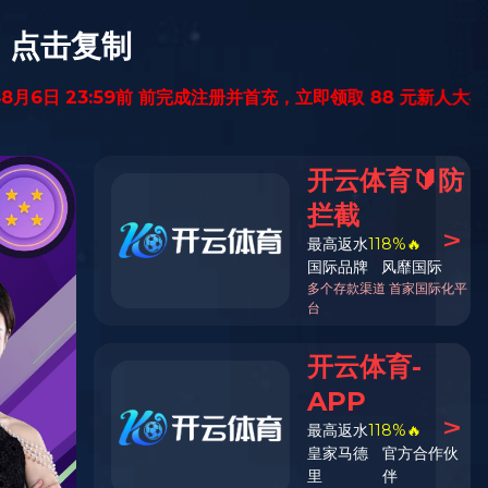
四川铝合金门窗型材
,
四川断桥门窗型材
,
成都门窗铝材厂家
色板合集
设计图纸
联系我们
在
线
客
服