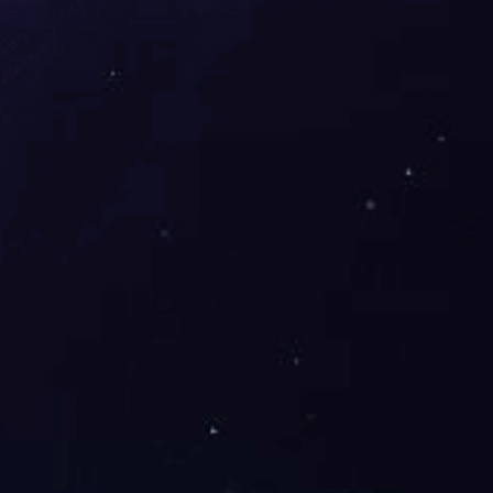
式断桥窗。那么，什么是注胶式断桥
的刚性，必须采用金属材料，但又要
（中国）窗。注胶式断桥窗的制造流程
浇注槽开口对应的金属桥，最终等待冷
桥窗铝型材采用的是聚氨酯（PU）。
门窗铝材厂家教您
四川铝合金门窗型材厂
门窗铝材尺寸的标
家分析门窗铝型材为何
准
采用氟碳喷涂吗