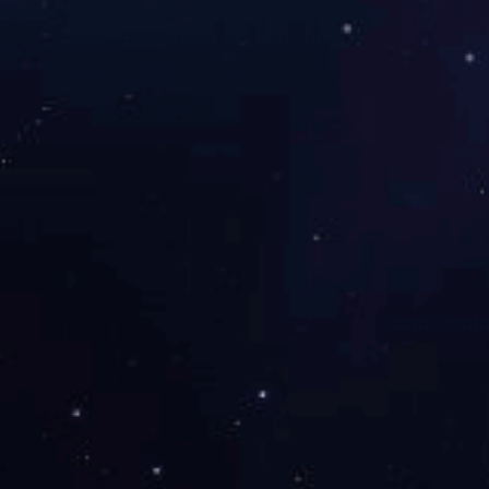
四川铝合金门窗型材
四川断桥门窗型材
成都门窗铝材厂家
联系我们
CONTACT US
联系人：屈先生
手机：13808083326
邮箱：2897049628@qq.com
网址：http://www.theguitarsofspain.com
地址：成都市双流区九江镇龙池村5组
202号