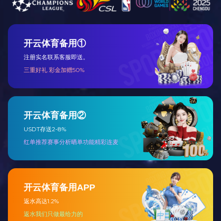
当前位置：
首页
>
平开窗
>
68爱游戏在线官网_爱游戏在线（中国
68爱游戏在线官网_
爱游戏在线官网_爱游
戏在线（中国）