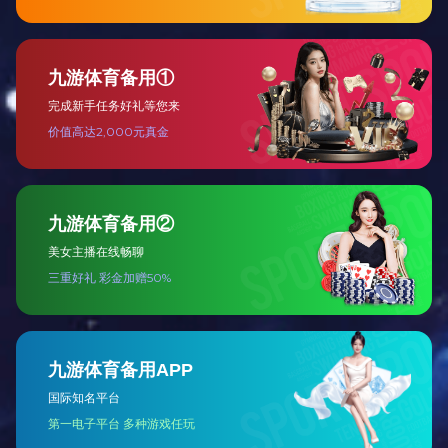
平开窗
推拉窗
轻型门系列
重型门
重型折叠门
厨卫门与门套系列
阳光房
固定玻璃防护杆系列
管材系列
最新新闻