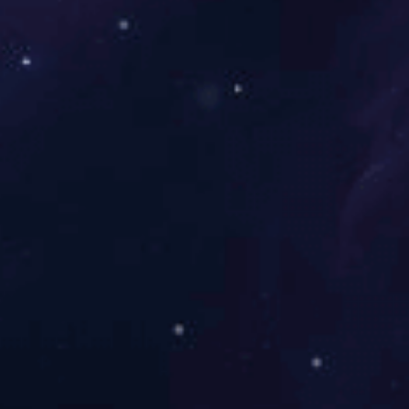
联系我们
CONTACT US
联系人：屈先生
手机：13808083326
邮箱：2897049628@qq.com
网址：http://www.theguitarsofspain.com
地址：成都市双流区九江镇龙池村5组
202号