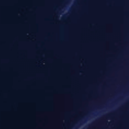
当前位置：
首页
>
平开窗
>
100爱游戏在线官网
1
爱游戏在线官网_爱游
戏在线（中国）