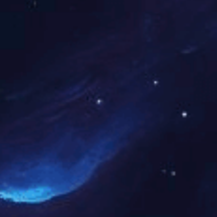
NEWS
成都门窗铝材厂家
成都门窗铝材厂家
吉宏春铝材普及门
热门关键词
HotKeywords
四川铝合金门窗型材
四川断桥门窗型材
成都门窗铝材厂家