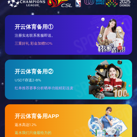
当前位置：
首页
>
推拉窗
>
110普铝双色三轨系
>
110普铝双色三轨系图
爱游戏在线官网_爱游
戏在线（中国）