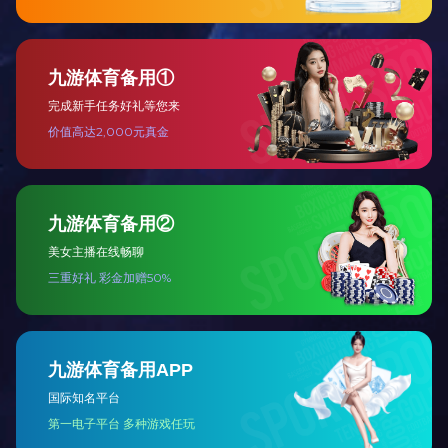
平开窗
推拉窗
轻型门系列
重型门
重型折叠门
厨卫门与门套系列
阳光房
固定玻璃防护杆系列
管材系列
最新新闻