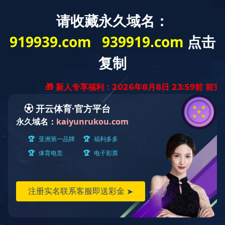
首页
关于我们
新闻资讯
爱游戏在线官网
在
线
客
服