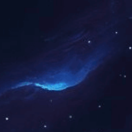
平开窗
推拉窗
轻型门系列
重型门
重型折叠门
厨卫门与门套系列
阳光房
固定玻璃防护杆系列
管材系列
最新新闻