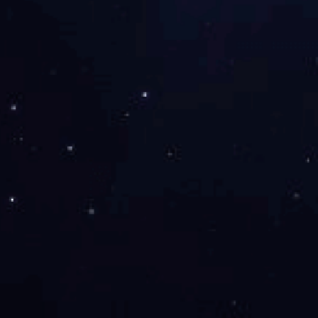
联系我们
CONTACT US
联系人：屈先生
手机：13808083326
邮箱：2897049628@qq.com
网址：http://www.theguitarsofspain.com
地址：成都市双流区九江镇龙池村5组
202号
Copyright http://www.theguitarsofspain.com
AOA体育
|
九游电子_九游(中国)
|
乐动网