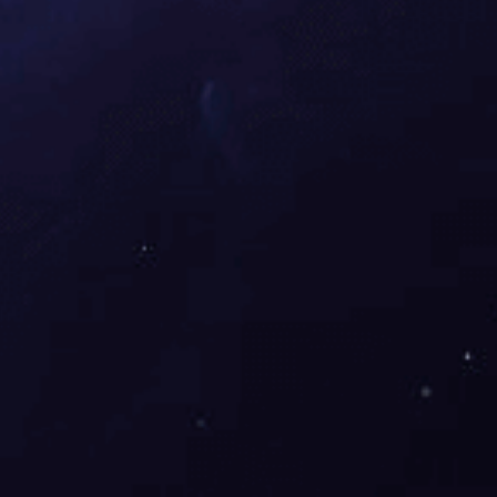
戏在线
110爱游戏在线官网_爱游戏在线
品图
（中国）窗纱一体系色卡
戏在线
图