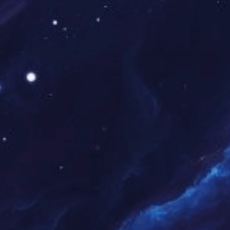
（中国）
>