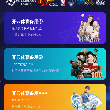
当前位置：
首页
>
爱游戏在线官网_爱游戏在线（中国）
>
平开窗
爱游戏在线官网_爱游
戏在线（中国）