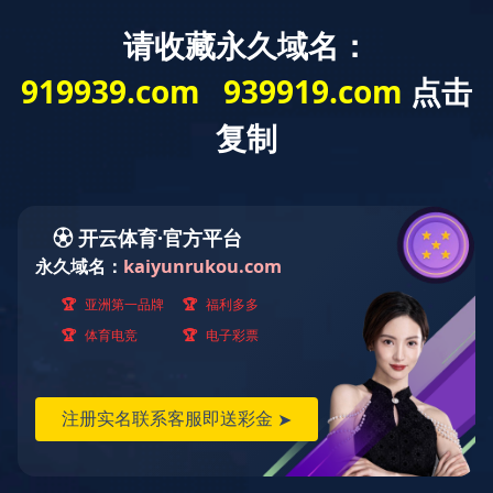
首页
关于我们
新闻资讯
爱游戏在线官网
在
线
客
服